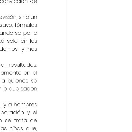
onvicción de 
isión, sino un 
ayo, fórmulas 
uando se pone 
á solo en los 
ndemos y nos 
r resultados: 
damente en el 
 a quienes se 
 lo que saben 
, y a hombres 
oración y el 
 se trata de 
as niñas que, 