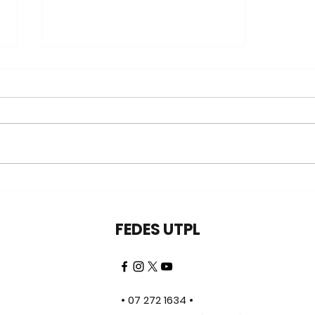
Sororidad, un
descubrimiento personal
desde EMANCIPADA
FEDES UTPL
• 07 272 1634 •