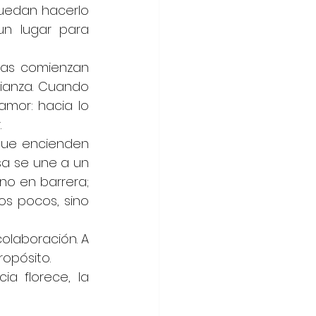
uedan hacerlo 
n lugar para 
as comienzan 
anza. Cuando 
or: hacia lo 
.
que encienden 
a se une a un 
o en barrera; 
 pocos, sino 
olaboración. A 
ropósito.
a florece, la 