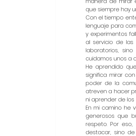
manera de mirar e
que siempre hay un
Con el tiempo enten
lenguaje para comp
y experimentos fa
al servicio de la
laboratorios, si
cuidamos unos a o
He aprendido que 
significa mirar c
poder de la comun
atreven a hacer p
ni aprender de los
En mi camino he v
generosos que bu
respeto. Por eso,
destacar, sino de