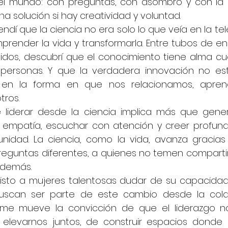
l mundo: con preguntas, con asombro y con la c
a solución si hay creatividad y voluntad.
dí que la ciencia no era solo lo que veía en la telev
render la vida y transformarla. Entre tubos de ens
llidos, descubrí que el conocimiento tiene alma c
s personas. Y que la verdadera innovación no est
no en la forma en que nos relacionamos, apre
tros.
liderar desde la ciencia implica más que genera
on empatía, escuchar con atención y creer profun
idad. La ciencia, como la vida, avanza gracias
reguntas diferentes, a quienes no temen compartir
 demás.
isto a mujeres talentosas dudar de su capacidad
scan ser parte de este cambio desde la colab
 me mueve la convicción de que el liderazgo no
 elevarnos juntos, de construir espacios donde l