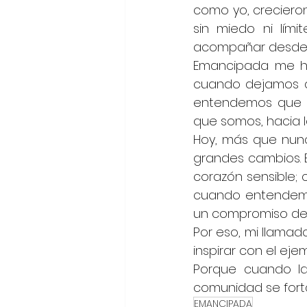
como yo, creciero
sin miedo ni lím
acompañar desde l
Emancipada me ha
cuando dejamos d
entendemos que el
que somos, hacia l
Hoy, más que nunc
grandes cambios. 
corazón sensible; 
cuando entendemo
un compromiso de
Por eso, mi llamad
inspirar con el eje
Porque cuando la 
comunidad se fort
EMANCIPADA