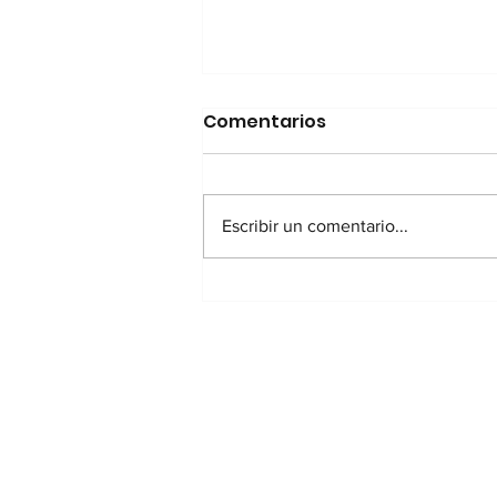
Comentarios
Escribir un comentario...
Entre la materia y la
pregunta: una travesía
entre el arte y la ciencia