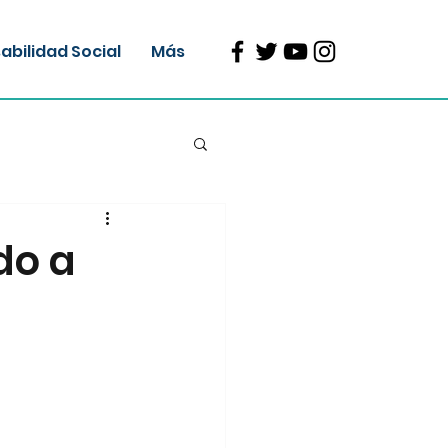
bilidad Social
Más
do a