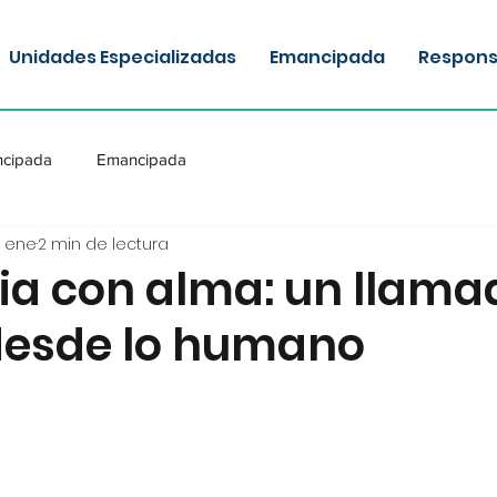
Unidades Especializadas
Emancipada
Responsa
cipada
Emancipada
9 ene
2 min de lectura
cia con alma: un llama
 desde lo humano