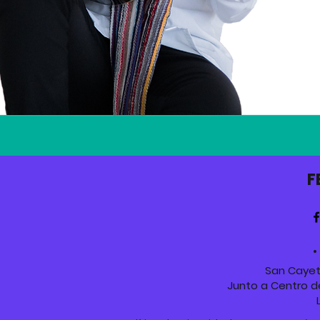
F
•
San Cayeta
Junto a Centro d