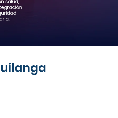
n salud,
ntegración
guridad
ria.
uilanga