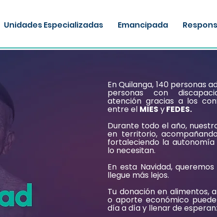
Unidades Especializadas
Emancipada
Responsa
En Quilanga, 140 personas a
personas con discapac
atención gracias a los con
entre el
MIES
y
FEDES.
Durante todo el año, nuestr
en territorio, acompañand
fortaleciendo la autonomía
lo necesitan.
En esta Navidad, queremos
llegue más lejos.
Tu donación en alimentos, a
o aporte económico puede
día a día y llenar de espera