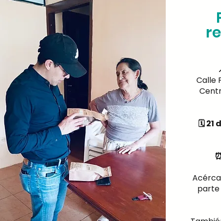
r
Calle 
Centr
🗓 21
⏰
Acércat
parte