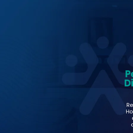
P
D
Re
Ho