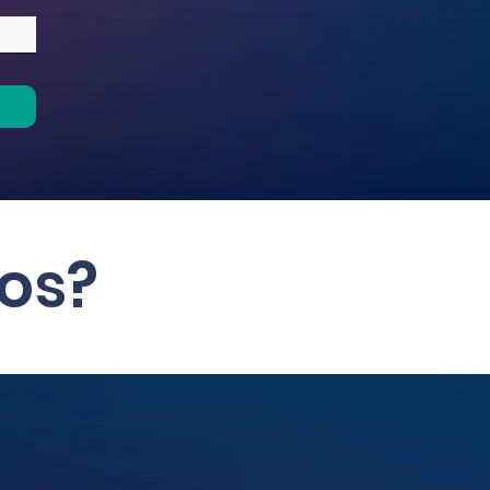
í
os?