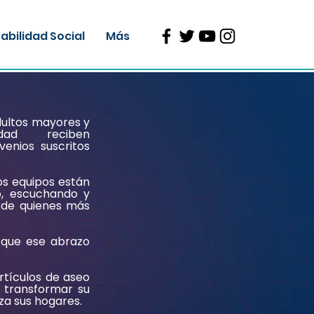
bilidad Social
Más
dultos mayores y
idad reciben
venios suscritos
os equipos están
o, escuchando y
 de quienes más
 que ese abrazo
rtículos de aseo
 transformar su
nza sus hogares.