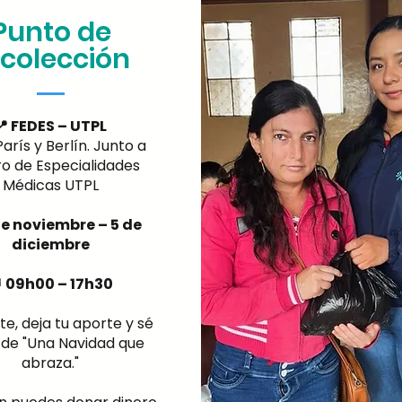
Punto de
ecolección
📍 FEDES – UTPL
París y Berlín. Junto a
o de Especialidades
Médicas UTPL
 de noviembre – 5 de
diciembre
 09h00 – 17h30
e, deja tu aporte y sé
 de "Una Navidad que
abraza."