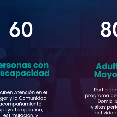
60
8
ersonas con
Adul
iscapacidad
Mayo
Participan
ciben Atención en el
programa de
gar y la Comunidad:
Domicili
acompañamiento,
visitas per
apoyo terapéutico,
actividad
estimulación, y