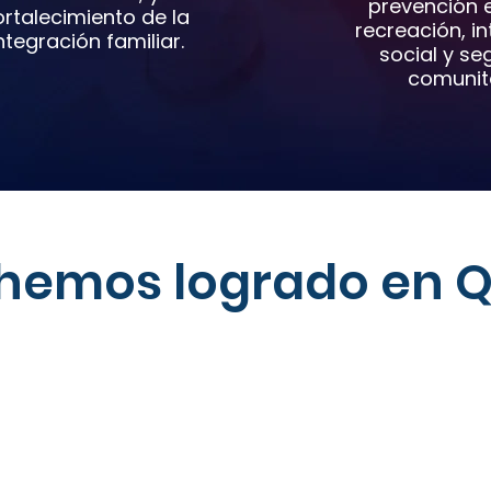
prevención e
ortalecimiento de la
recreación, i
ntegración familiar.
social y se
comunita
hemos logrado en Q