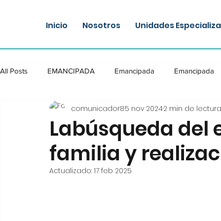
Inicio
Nosotros
Unidades Especializ
All Posts
EMANCIPADA
Emancipada
Emancipada
comunicador8
5 nov 2024
2 min de lectur
Labúsqueda del e
familia y realiza
Actualizado:
17 feb 2025