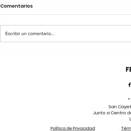
Comentarios
Escribir un comentario...
LIDERAZGO POLÍTICO DE
Las mujere
MUJERES: PODER,
el motor d
DECISIONES Y
sostenible
F
TRANSFORMACIÓN SOCIAL
ecosiste
emprende
•
San Cayeta
Junto a Centro d
Política de Privacidad
Térm