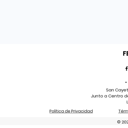
F
•
San Cayeta
Junto a Centro d
Política de Privacidad
Térm
© 202